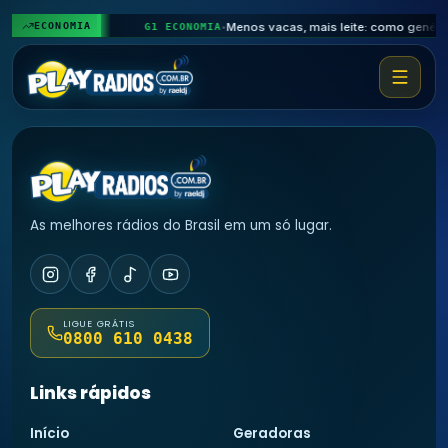
♬
𝄞
ECONOMIA
G1 ECONOMIA
•
♩
♭
As melhores rádios do Brasil em um só lugar.
LIGUE GRÁTIS
0800 610 0438
Links rápidos
Início
Geradoras