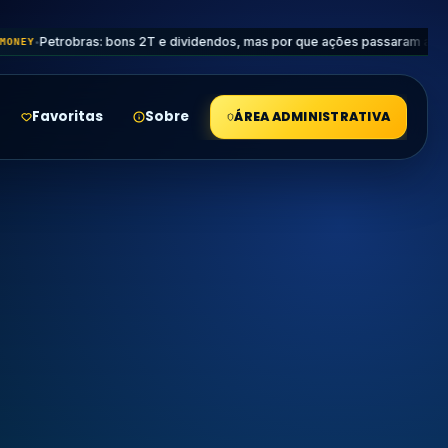
robras: bons 2T e dividendos, mas por que ações passaram a cair mais d
Favoritas
Sobre
ÁREA ADMINISTRATIVA