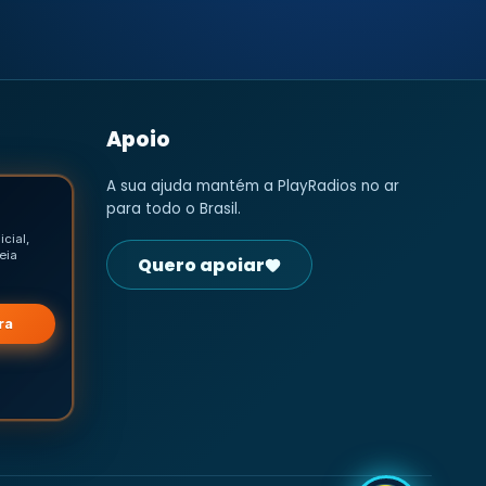
Apoio
A sua ajuda mantém a PlayRadios no ar
para todo o Brasil.
icial,
eia
Quero apoiar
ra