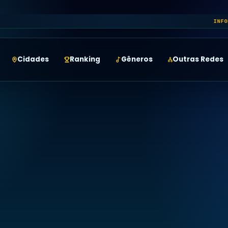
Pet
INFOMONEY
•
Cidades
Ranking
Gêneros
Outras Redes