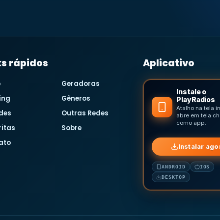
ks rápidos
Aplicativo
o
Geradoras
Instale o
ing
Gêneros
PlayRadios
Atalho na tela in
des
Outras Redes
abre em tela ch
como app.
ritas
Sobre
ato
Instalar ago
ANDROID
IOS
DESKTOP