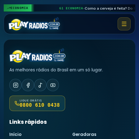
♪
𝄞
♬
ECONOMIA
G1 ECONOMIA
•
As melhores rádios do Brasil em um só lugar.
LIGUE GRÁTIS
0800 610 0438
Links rápidos
Início
Geradoras