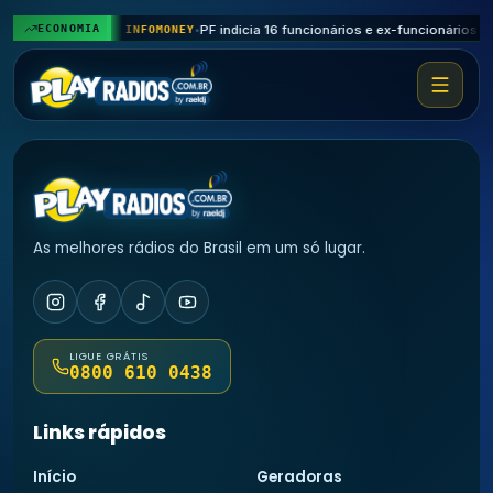
ECONOMIA
El Niño: governo decide reduzir geração de hidrelétricas para enfrentar fenômeno climático
3h
INFOMONEY
•
As melhores rádios do Brasil em um só lugar.
LIGUE GRÁTIS
0800 610 0438
Links rápidos
Início
Geradoras