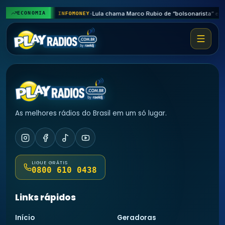
ECONOMIA
EUA reduzem cota de açúcar do Brasil e condicionam reversão a acordo comercial
1h
INFOMONEY
•
As melhores rádios do Brasil em um só lugar.
LIGUE GRÁTIS
0800 610 0438
Links rápidos
Início
Geradoras